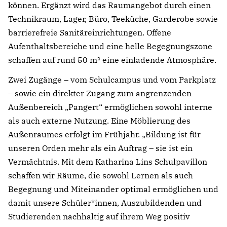
können. Ergänzt wird das Raumangebot durch einen
Technikraum, Lager, Büro, Teeküche, Garderobe sowie
Notfall
barrierefreie Sanitäreinrichtungen. Offene
Aufenthaltsbereiche und eine helle Begegnungszone
schaffen auf rund 50 m² eine einladende Atmosphäre.
Lorem ipsum dolor sit amet, consectetur
adipisicing elit, sed do eiusmod tempor incididunt
Zwei Zugänge – vom Schulcampus und vom Parkplatz
ut labore et dolore magna aliqua. Ut enim ad
– sowie ein direkter Zugang zum angrenzenden
minim veniam, quis nostrud exercitation ullamco
Außenbereich „Pangert“ ermöglichen sowohl interne
Überschrift
laboris nisi ut aliquip ex ea commodo consequat.
als auch externe Nutzung. Eine Möblierung des
Außenraumes erfolgt im Frühjahr. „Bildung ist für
Lorem ipsum dolor sit amet
unseren Orden mehr als ein Auftrag – sie ist ein
Lorem ipsum dolor sit amet, consectetur
Vermächtnis. Mit dem Katharina Lins Schulpavillon
adipisicing elit, sed do eiusmod tempor incididunt
schaffen wir Räume, die sowohl Lernen als auch
ut labore et dolore magna aliqua. Ut enim ad
Begegnung und Miteinander optimal ermöglichen und
minim veniam, quis nostrud exercitation ullamco
damit unsere Schüler*innen, Auszubildenden und
laboris nisi ut aliquip ex ea commodo consequat.
Studierenden nachhaltig auf ihrem Weg positiv