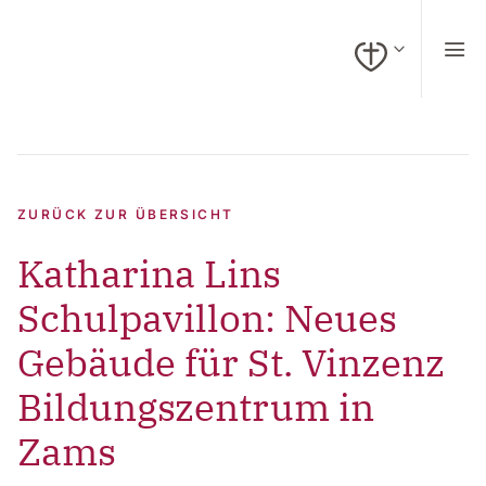
zum Inhalt springen (Alt + 0)
zur Navigation springen (Alt + 1)
zur Suche springen (Alt + 2)
Hochkontrastmodus ein-/ausschalten (Alt + 3)
Barrierefreiheits-Widget öffnen (Alt + 4)
Zur Barrierefreiheitserklärung (Alt + 5)
AKTUELLES
NEWS
ZURÜCK ZUR ÜBERSICHT
Katharina Lins
Schulpavillon: Neues
Gebäude für St. Vinzenz
Bildungszentrum in
Zams