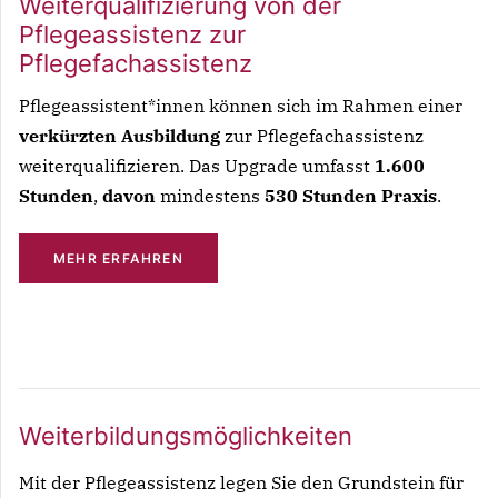
Weiterqualifizierung von der
adipisicing elit, sed do eiusmod tempor
Pflegeassistenz zur
incididunt ut labore et dolore magna aliqua. Ut
Pflegefachassistenz
enim ad minim veniam, quis nostrud
Pflegeassistent*innen können sich im Rahmen einer
exercitation ullamco laboris nisi ut aliquip ex ea
verkürzten Ausbildung
zur Pflegefachassistenz
commodo consequat.
weiterqualifizieren. Das Upgrade umfasst
1.600
Stunden
,
davon
mindestens
530 Stunden
Praxis
.
MEHR ERFAHREN
Weiterbildungsmöglichkeiten
Mit der Pflegeassistenz legen Sie den Grundstein für