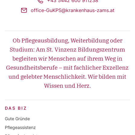
phone
+43 5442 600 911238
mail
office-GuKPS@krankenhaus-zams.at
Ob Pflegeausbildung, Weiterbildung oder
Studium: Am St. Vinzenz Bildungszentrum
begleiten wir Menschen auf ihrem Weg in
Gesundheitsberufe – mit fachlicher Exzellenz
und gelebter Menschlichkeit. Wir bilden mit
Wissen und Herz.
DAS BIZ
Gute Gründe
Pflegeassistenz