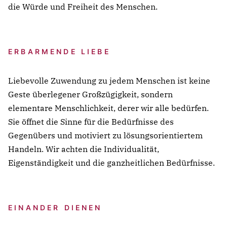
adipisicing elit, sed do eiusmod tempor incididunt
die Würde und Freiheit des Menschen.
incididunt ut labore et dolore magna aliqua. Ut
ut labore et dolore magna aliqua. Ut enim ad
enim ad minim veniam, quis nostrud
minim veniam, quis nostrud exercitation ullamco
exercitation ullamco laboris nisi ut aliquip ex ea
laboris nisi ut aliquip ex ea commodo consequat.
ERBARMENDE LIEBE
commodo consequat.
Lorem ipsum dolor sit amet
Lorem ipsum dolor sit amet, consectetur
Liebevolle Zuwendung zu jedem Menschen ist keine
adipisicing elit, sed do eiusmod tempor incididunt
Geste überlegener Großzügigkeit, sondern
ut labore et dolore magna aliqua. Ut enim ad
elementare Menschlichkeit, derer wir alle bedürfen.
minim veniam, quis nostrud exercitation ullamco
Sie öffnet die Sinne für die Bedürfnisse des
laboris nisi ut aliquip ex ea commodo consequat.
Gegenübers und motiviert zu lösungsorientiertem
Handeln. Wir achten die Individualität,
Eigenständigkeit und die ganzheitlichen Bedürfnisse.
EINANDER DIENEN