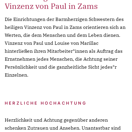
Notfall
Vinzenz von Paul in Zams
Lorem ipsum dolor sit amet, consectetur
Die Einrichtungen der Barmherzigen Schwestern des
adipisicing elit, sed do eiusmod tempor incididunt
heiligen Vinzenz von Paul in Zams orientieren sich an
ut labore et dolore magna aliqua. Ut enim ad
Werten, die dem Menschen und dem Leben dienen.
minim veniam, quis nostrud exercitation ullamco
Vinzenz von Paul und Louise von Marillac
Überschrift
laboris nisi ut aliquip ex ea commodo consequat.
hinterließen ihren Mitarbeiter*innen als Auftrag das
Ernstnehmen jedes Menschen, die Achtung seiner
Lorem ipsum dolor sit amet
Persönlichkeit und die ganzheitliche Sicht jedes*r
Lorem ipsum dolor sit amet, consectetur
Einzelnen.
adipisicing elit, sed do eiusmod tempor incididunt
ut labore et dolore magna aliqua. Ut enim ad
minim veniam, quis nostrud exercitation ullamco
laboris nisi ut aliquip ex ea commodo consequat.
HERZLICHE HOCHACHTUNG
Lorem ipsum dolor sit amet
Herzlichkeit und Achtung gegenüber anderen
Lorem ipsum dolor sit amet, consectetur
Lorem ipsum dolor sit amet, consectetur
schenken Zutrauen und Ansehen. Unantastbar sind
adipisicing elit, sed do eiusmod tempor