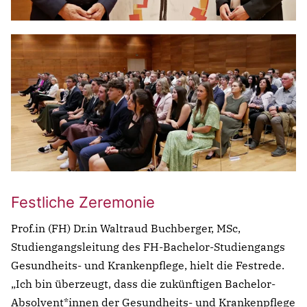
Notfall
Lorem ipsum dolor sit amet, consectetur
adipisicing elit, sed do eiusmod tempor incididunt
ut labore et dolore magna aliqua. Ut enim ad
minim veniam, quis nostrud exercitation ullamco
Überschrift
laboris nisi ut aliquip ex ea commodo consequat.
Festliche Zeremonie
Lorem ipsum dolor sit amet
Prof.in (FH) Dr.in Waltraud Buchberger, MSc,
Studiengangsleitung des FH-Bachelor-Studiengangs
Lorem ipsum dolor sit amet, consectetur
Gesundheits- und Krankenpflege, hielt die Festrede.
adipisicing elit, sed do eiusmod tempor incididunt
„Ich bin überzeugt, dass die zukünftigen Bachelor-
ut labore et dolore magna aliqua. Ut enim ad
Absolvent*innen der Gesundheits- und Krankenpflege
minim veniam, quis nostrud exercitation ullamco