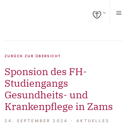
zum Inhalt springen (Alt + 0)
zur Navigation springen (Alt + 1)
zur Suche springen (Alt + 2)
Hochkontrastmodus ein-/ausschalten (Alt + 3)
Barrierefreiheits-Widget öffnen (Alt + 4)
Zur Barrierefreiheitserklärung (Alt + 5)
AKTUELLES
NEWS
ZURÜCK ZUR ÜBERSICHT
Sponsion des FH-
Studiengangs
Gesundheits- und
Krankenpflege in Zams
24. SEPTEMBER 2024
AKTUELLES