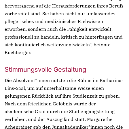
hervorragend auf die Herausforderungen ihres Berufs
laboris nisi ut aliquip ex ea commodo consequat.
vorbereitet sind. Sie haben nicht nur umfassendes
Lorem ipsum dolor sit amet
pflegerisches und medizinisches Fachwissen
Lorem ipsum dolor sit amet, consectetur
Lorem ipsum dolor sit amet, consectetur
erworben, sondern auch die Fähigkeit entwickelt,
adipisicing elit, sed do eiusmod tempor
adipisicing elit, sed do eiusmod tempor incididunt
professionell zu handeln, kritisch zu hinterfragen und
incididunt ut labore et dolore magna aliqua. Ut
ut labore et dolore magna aliqua. Ut enim ad
sich kontinuierlich weiterzuentwickeln“, betonte
enim ad minim veniam, quis nostrud
minim veniam, quis nostrud exercitation ullamco
Buchberger.
exercitation ullamco laboris nisi ut aliquip ex ea
laboris nisi ut aliquip ex ea commodo consequat.
commodo consequat.
Stimmungsvolle Gestaltung
Lorem ipsum dolor sit amet
Lorem ipsum dolor sit amet, consectetur
Die Absolvent*innen nutzten die Bühne im Katharina-
adipisicing elit, sed do eiusmod tempor incididunt
Lins-Saal, um auf unterhaltsame Weise einen
ut labore et dolore magna aliqua. Ut enim ad
gelungenen Rückblick auf ihre Studienzeit zu geben.
minim veniam, quis nostrud exercitation ullamco
Nach dem feierlichen Gelöbnis wurde der
laboris nisi ut aliquip ex ea commodo consequat.
akademische Grad durch die Studiengangsleitung
verliehen, und der Auszug fand statt. Margarethe
Achenrainer gab den Jungakademiker*innen noch die