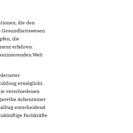
ationen, die den
 im Gesundheitswesen
pfen, die
menz erfahren.
faszinierenden Welt
odernster
bildung ermöglicht.
die verschiedenen
rgarethe Achenrainer
salltag entscheidend
ukünftige Fachkräfte