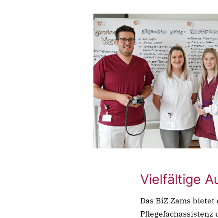
Vielfältige 
Das BiZ Zams bietet e
Pflegefachassistenz 