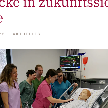
cke in zukunftssi
e
025
AKTUELLES