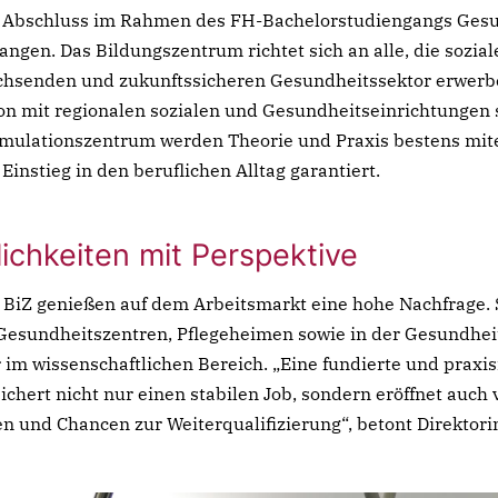
exercitation ullamco laboris nisi ut aliquip ex ea
 Abschluss im Rahmen des FH-Bachelorstudiengangs Gesu
commodo consequat.
angen. Das Bildungszentrum richtet sich an alle, die sozial
hsenden und zukunftssicheren Gesundheitssektor erwerb
Lorem ipsum dolor sit amet
Lorem ipsum dolor sit amet, consectetur
on mit regionalen sozialen und Gesundheitseinrichtungen 
Lorem ipsum dolor sit amet, consectetur adipisicing elit,
adipisicing elit, sed do eiusmod tempor incididunt
ulationszentrum werden Theorie und Praxis bestens mite
sed do eiusmod tempor incididunt ut labore et dolore
ut labore et dolore magna aliqua. Ut enim ad
instieg in den beruflichen Alltag garantiert.
magna aliqua. Ut enim ad minim veniam, quis nostrud
minim veniam, quis nostrud exercitation ullamco
exercitation ullamco laboris nisi ut aliquip ex ea
laboris nisi ut aliquip ex ea commodo consequat.
commodo consequat.
ichkeiten mit Perspektive
Lorem ipsum dolor sit amet
BiZ genießen auf dem Arbeitsmarkt eine hohe Nachfrage. S
Lorem ipsum dolor sit amet, consectetur adipisicing elit,
Gesundheitszentren, Pflegeheimen sowie in der Gesundhei
sed do eiusmod tempor incididunt ut labore et dolore
 im wissenschaftlichen Bereich. „Eine fundierte und prax
magna aliqua. Ut enim ad minim veniam, quis nostrud
chert nicht nur einen stabilen Job, sondern eröffnet auch v
exercitation ullamco laboris nisi ut aliquip ex ea
n und Chancen zur Weiterqualifizierung“, betont Direktori
commodo consequat.