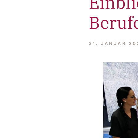
Einbli
Beruf
31. JANUAR 2