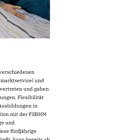
e verschiedenen
smarktservice) und
vertreten und gaben
ngen. Flexibilität
 Ausbildungen in
ation mit der FSBHM
ege und
ese fünfjährige
ießt, kann bereits ab