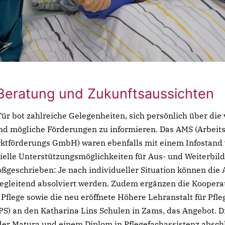
 Beratung und Zukunftsaussichten
Tür bot zahlreiche Gelegenheiten, sich persönlich über di
d mögliche Förderungen zu informieren. Das AMS (Arbeit
ktförderungs GmbH) waren ebenfalls mit einem Infostand 
ielle Unterstützungsmöglichkeiten für Aus- und Weiterbildu
ßgeschrieben: Je nach individueller Situation können die
sbegleitend absolviert werden. Zudem ergänzen die Kooper
Pflege sowie die neu eröffnete Höhere Lehranstalt für Pfl
S) an den Katharina Lins Schulen in Zams, das Angebot. Di
der Matura und einem Diplom in Pflegefachassistenz abschl