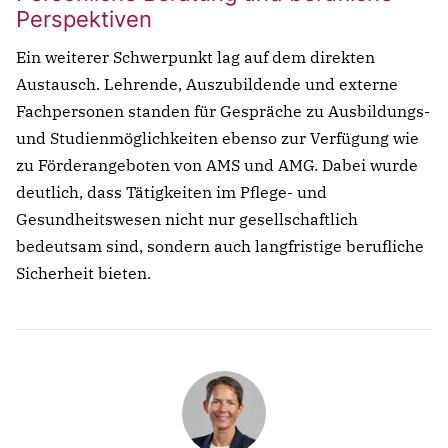
Perspektiven
Ein weiterer Schwerpunkt lag auf dem direkten
Austausch. Lehrende, Auszubildende und externe
Fachpersonen standen für Gespräche zu Ausbildungs-
Notfall
und Studienmöglichkeiten ebenso zur Verfügung wie
zu Förderangeboten von AMS und AMG. Dabei wurde
deutlich, dass Tätigkeiten im Pflege- und
Lorem ipsum dolor sit amet, consectetur
Gesundheitswesen nicht nur gesellschaftlich
adipisicing elit, sed do eiusmod tempor incididunt
bedeutsam sind, sondern auch langfristige berufliche
ut labore et dolore magna aliqua. Ut enim ad
Sicherheit bieten.
minim veniam, quis nostrud exercitation ullamco
Überschrift
laboris nisi ut aliquip ex ea commodo consequat.
Lorem ipsum dolor sit amet
Lorem ipsum dolor sit amet, consectetur
adipisicing elit, sed do eiusmod tempor incididunt
ut labore et dolore magna aliqua. Ut enim ad