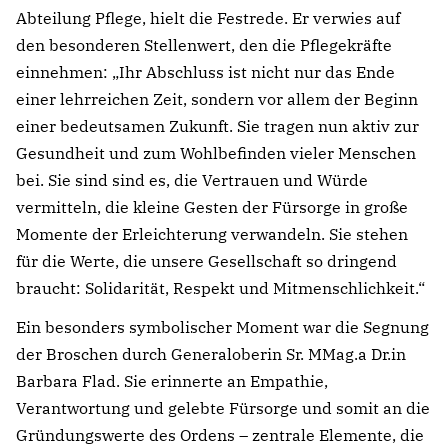
Abteilung Pflege, hielt die Festrede. Er verwies auf
den besonderen Stellenwert, den die Pflegekräfte
einnehmen: „Ihr Abschluss ist nicht nur das Ende
einer lehrreichen Zeit, sondern vor allem der Beginn
einer bedeutsamen Zukunft. Sie tragen nun aktiv zur
Gesundheit und zum Wohlbefinden vieler Menschen
bei. Sie sind sind es, die Vertrauen und Würde
vermitteln, die kleine Gesten der Fürsorge in große
Momente der Erleichterung verwandeln. Sie stehen
für die Werte, die unsere Gesellschaft so dringend
braucht: Solidarität, Respekt und Mitmenschlichkeit.“
Ein besonders symbolischer Moment war die Segnung
der Broschen durch Generaloberin Sr. MMag.a Dr.in
Notfall
Barbara Flad. Sie erinnerte an Empathie,
Verantwortung und gelebte Fürsorge und somit an die
Lorem ipsum dolor sit amet, consectetur
Gründungswerte des Ordens – zentrale Elemente, die
adipisicing elit, sed do eiusmod tempor incididunt