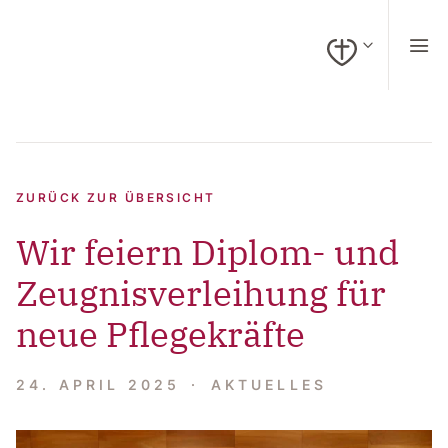
zum Inhalt springen (Alt + 0)
zur Navigation springen (Alt + 1)
zur Suche springen (Alt + 2)
Hochkontrastmodus ein-/ausschalten (Alt + 3)
Barrierefreiheits-Widget öffnen (Alt + 4)
Zur Barrierefreiheitserklärung (Alt + 5)
AKTUELLES
NEWS
ZURÜCK ZUR ÜBERSICHT
Wir feiern Diplom- und
Zeugnisverleihung für
neue Pflegekräfte
24. APRIL 2025
AKTUELLES