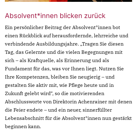
commodo consequat.
Lorem ipsum dolor sit amet
Absolvent*innen blicken zurück
Lorem ipsum dolor sit amet, consectetur
Ein persönlicher Beitrag der Absolvent*innen bot
adipisicing elit, sed do eiusmod tempor incididunt
einen Rückblick auf herausfordernde, lehrreiche und
ut labore et dolore magna aliqua. Ut enim ad
verbindende Ausbildungsjahre. „Tragen Sie diesen
minim veniam, quis nostrud exercitation ullamco
Tag, das Gelernte und die vielen Begegnungen mit
laboris nisi ut aliquip ex ea commodo consequat.
sich – als Kraftquelle, als Erinnerung und als
Fundament für das, was vor Ihnen liegt. Nutzen Sie
Ihre Kompetenzen, bleiben Sie neugierig – und
gestalten Sie aktiv mit, wie Pflege heute und in
Zukunft gelebt wird“, so die motivierenden
Abschlussworte von Direktorin Achenrainer mit denen
die Feier endete – und ein neuer, sinnerfüllter
Lebensabschnitt für die Absolvent*innen nun gestärkt
beginnen kann.